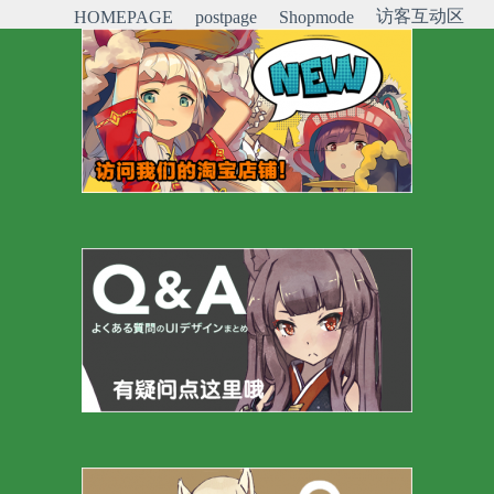
访客互动区
HOMEPAGE
postpage
Shopmode