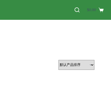
$
0.00