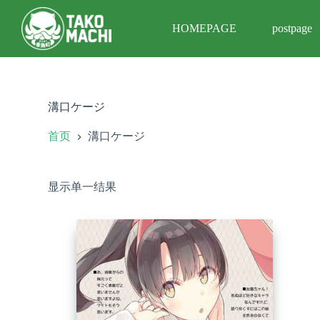
跳
HOMEPAGE
postpage
过
内
容
溝口ケージ
首页
溝口ケージ
显示单一结果