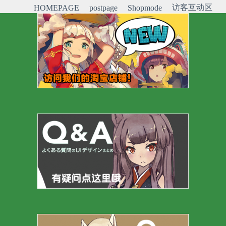
访客互动区
HOMEPAGE
postpage
Shopmode