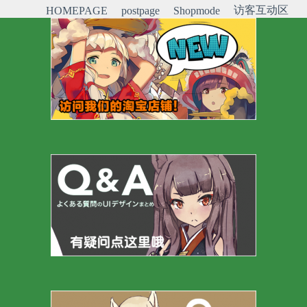
访客互动区
HOMEPAGE
postpage
Shopmode