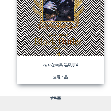
枢やな画集 黒執事4
查看产品