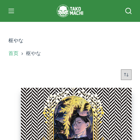
跳
过
内
容
枢やな
首页
枢やな