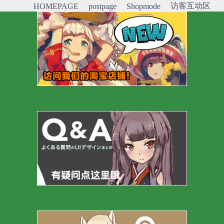
访客互动区
HOMEPAGE
postpage
Shopmode