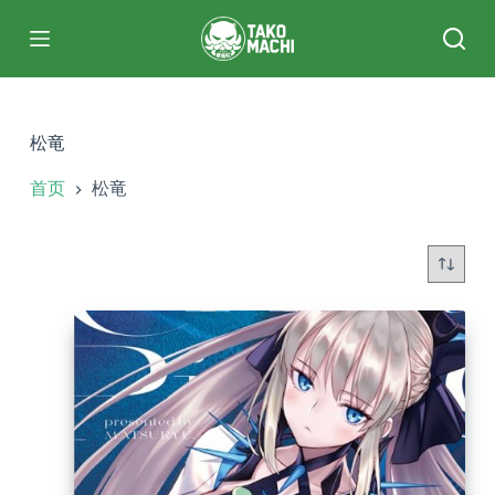
跳
过
内
容
松竜
首页
松竜