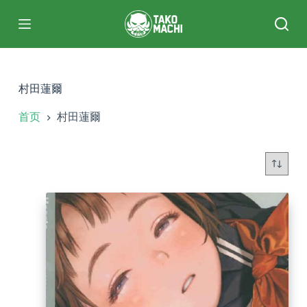
跳
过
内
容
村田蓮爾
首页
村田蓮爾