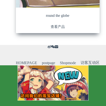
round the globe
查看产品
访客互动区
HOMEPAGE
postpage
Shopmode