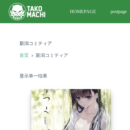
跳
HOMEPAGE
postpage
过
内
容
新潟コミティア
首页
新潟コミティア
显示单一结果