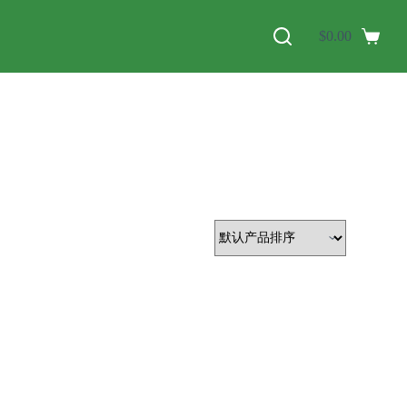
$
0.00