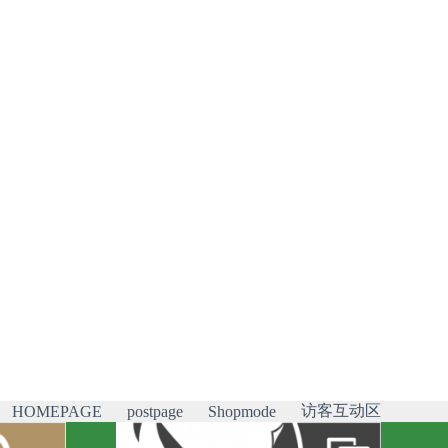
访客互动区
HOMEPAGE
postpage
Shopmode