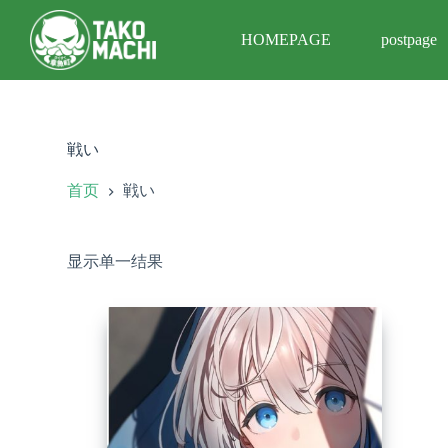
跳
HOMEPAGE
postpage
过
内
容
戦い
首页
戦い
显示单一结果