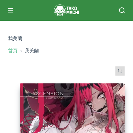
跳
过
内
容
我美蘭
首页
我美蘭