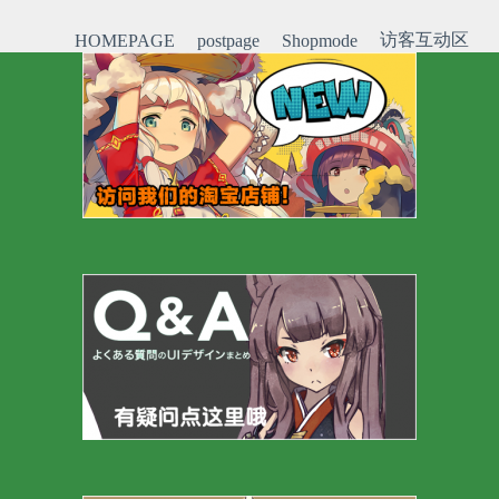
访客互动区
HOMEPAGE
postpage
Shopmode