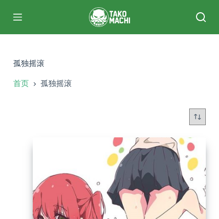
跳
过
内
容
孤独摇滚
首页
孤独摇滚