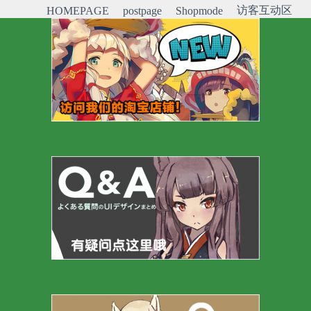
访客互动区
HOMEPAGE
postpage
Shopmode