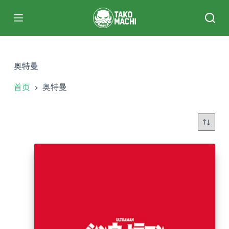
跳
过
内
容
奥特曼
首页
奥特曼