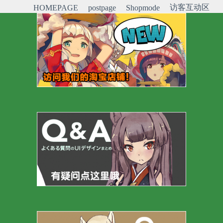
访客互动区
HOMEPAGE
postpage
Shopmode