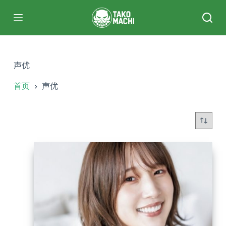
跳
过
内
容
声优
首页
声优