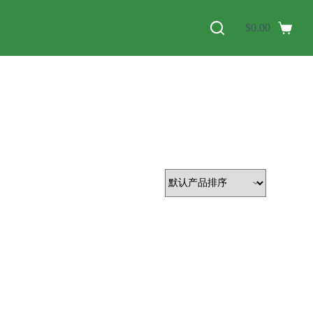
$
0.00