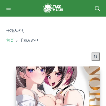
跳
过
内
容
千種みのり
首页
千種みのり