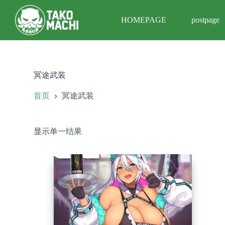
跳
HOMEPAGE
postpage
过
内
容
冥途武装
首页
冥途武装
显示单一结果