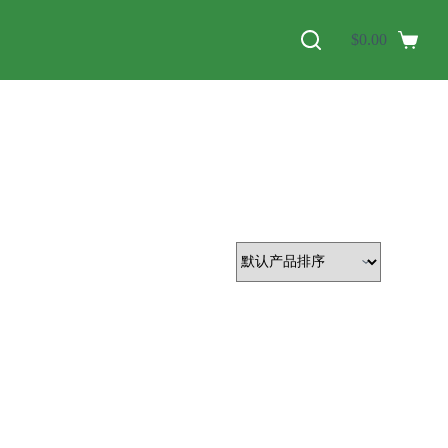
$
0.00