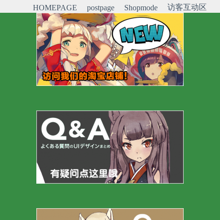
访客互动区
HOMEPAGE
postpage
Shopmode