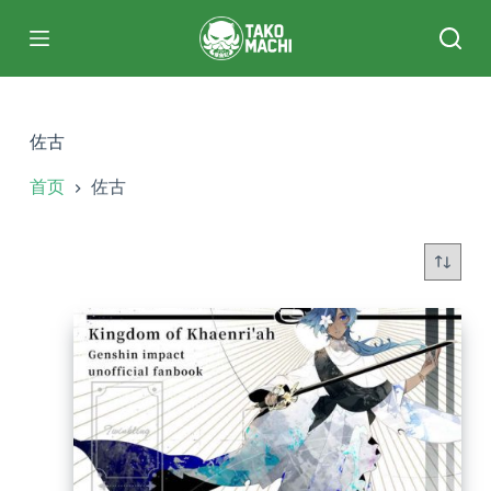
跳
过
内
容
佐古
首页
佐古