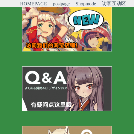
访客互动区
HOMEPAGE
postpage
Shopmode