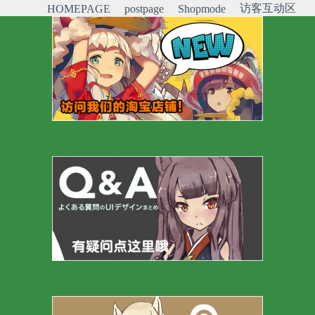
访客互动区
HOMEPAGE
postpage
Shopmode