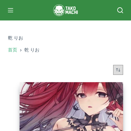
跳
过
内
容
乾 りお
首页
乾 りお