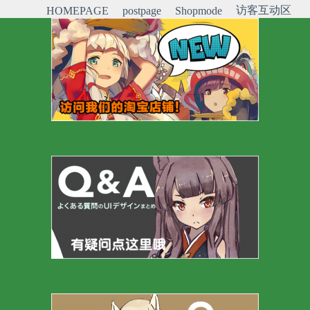
访客互动区
HOMEPAGE
postpage
Shopmode