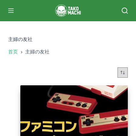
跳
过
内
容
主婦の友社
首页
主婦の友社