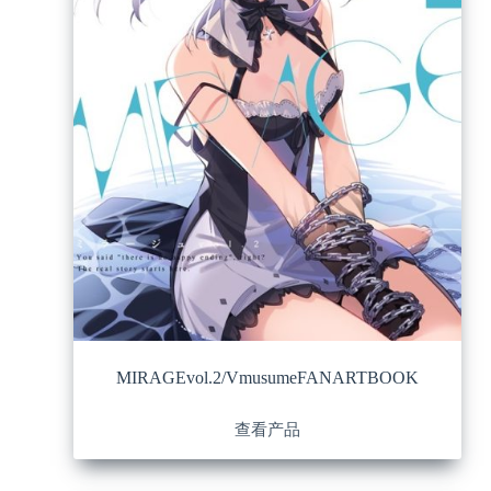
MIRAGEvol.2/VmusumeFANARTBOOK
查看产品