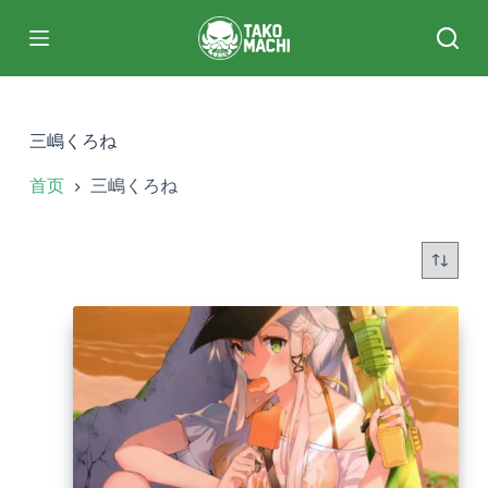
跳
过
内
容
三嶋くろね
首页
三嶋くろね