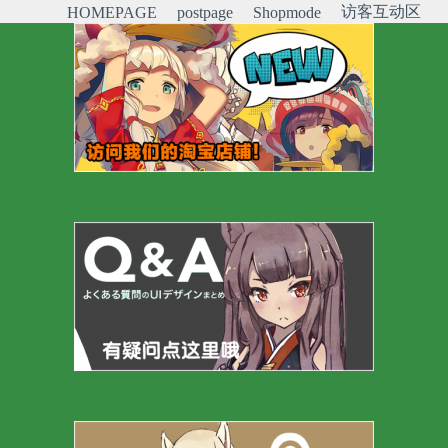
访客互动区
HOMEPAGE
postpage
Shopmode