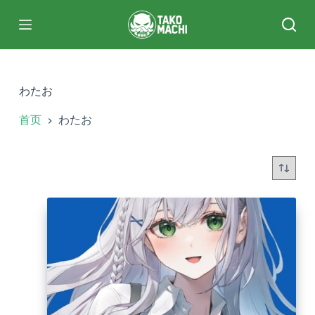
跳
过
内
容
わたお
首页
わたお