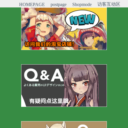
访客互动区
HOMEPAGE
postpage
Shopmode