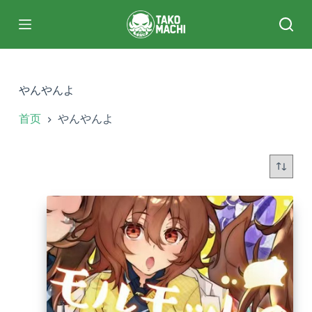
跳
过
内
容
やんやんよ
首页
やんやんよ