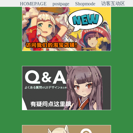
访客互动区
HOMEPAGE
postpage
Shopmode