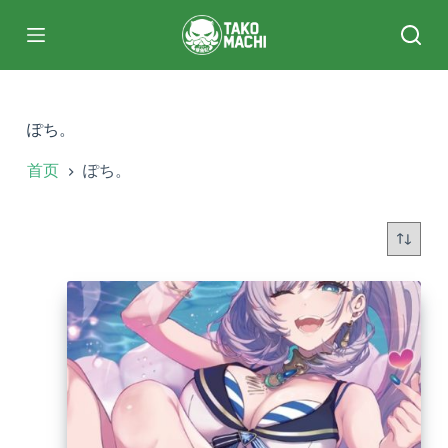
跳
过
内
容
ぽち。
首页
ぽち。