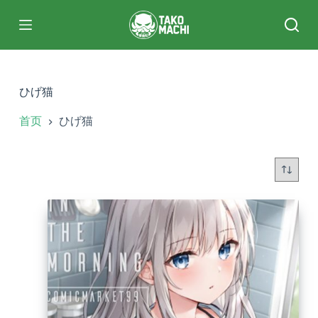
跳
过
内
容
ひげ猫
首页
ひげ猫