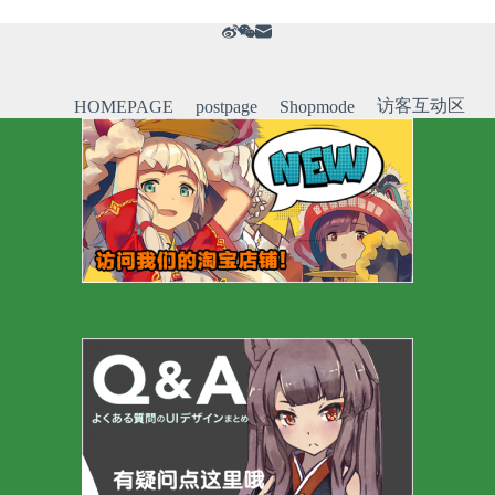
访客互动区
HOMEPAGE
postpage
Shopmode