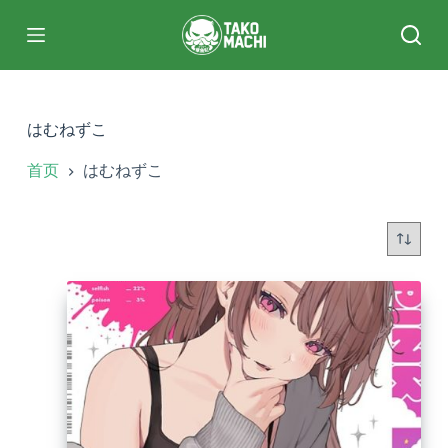
跳
过
内
容
はむねずこ
首页
はむねずこ