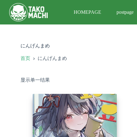
跳
HOMEPAGE
postpage
过
内
容
にんげんまめ
首页
にんげんまめ
显示单一结果