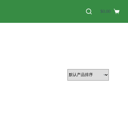
$
0.00