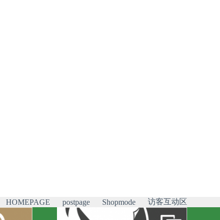
访客互动区
HOMEPAGE
postpage
Shopmode