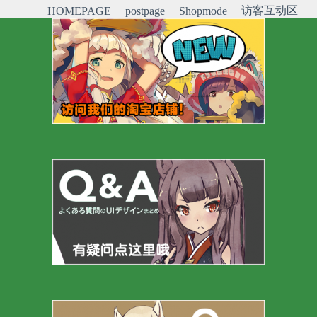
访客互动区
HOMEPAGE
postpage
Shopmode