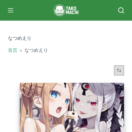
跳
过
内
容
なつめえり
首页
なつめえり