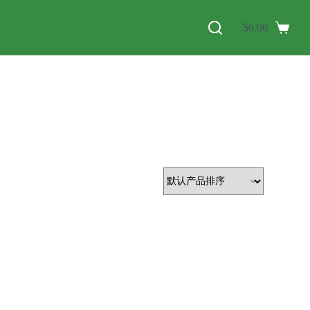
$
0.00