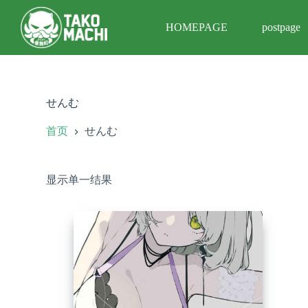
跳
HOMEPAGE
postpage
过
内
容
せんむ
首页
せんむ
显示单一结果