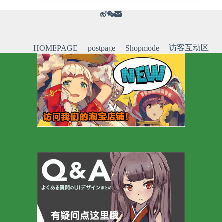
访客互动区
HOMEPAGE
postpage
Shopmode