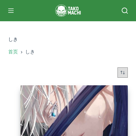
跳
过
内
容
しき
首页
しき