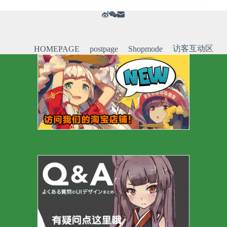
访客互动区
HOMEPAGE
postpage
Shopmode