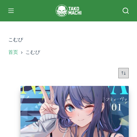
跳
过
内
容
こむぴ
首页
こむぴ