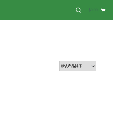
$
0.00