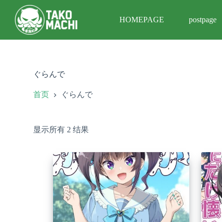
跳
HOMEPAGE
postpage
过
内
容
ぐらんで
首页
ぐらんで
显示所有 2 结果