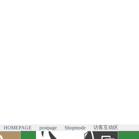
访客互动区
HOMEPAGE
postpage
Shopmode