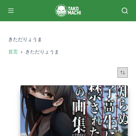
跳
过
内
容
きただりょうま
首页
きただりょうま