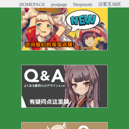
访客互动区
HOMEPAGE
postpage
Shopmode