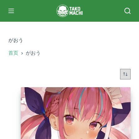
跳
过
内
容
がおう
首页
がおう