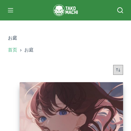
跳
过
内
容
お庭
首页
お庭