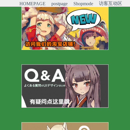
访客互动区
HOMEPAGE
postpage
Shopmode