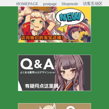
访客互动区
HOMEPAGE
postpage
Shopmode