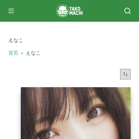
跳
过
内
容
えなこ
首页
えなこ