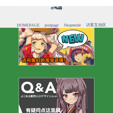
访客互动区
HOMEPAGE
postpage
Shopmode