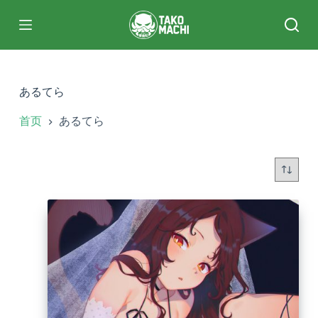
跳
过
内
容
あるてら
首页
あるてら