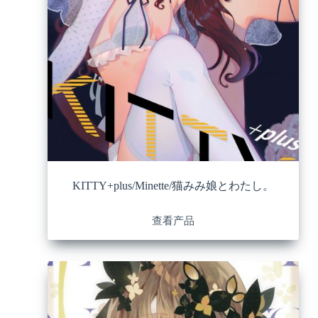
KITTY+plus/Minette/猫みみ娘とわたし。
查看产品