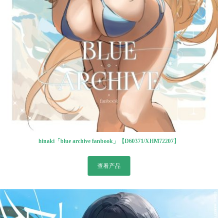
hinaki「blue archive fanbook」【D60371/XHM72207】
查看产品