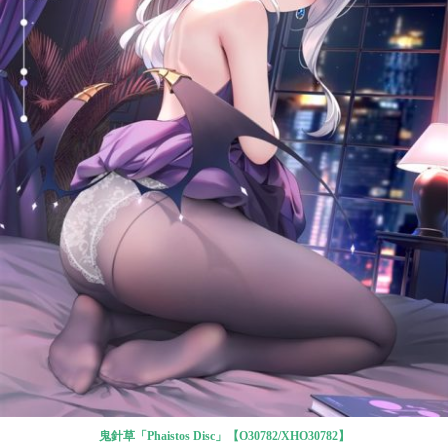
鬼針草「Phaistos Disc」【O30782/XHO30782】