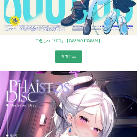
二色こぺ「SOU」【Z48629/XHZ48629】
查看产品