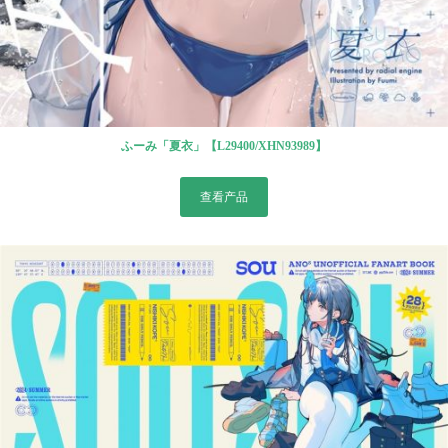
ふーみ「夏衣」【L29400/XHN93989】
查看产品