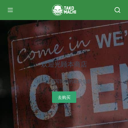
跳
过
内
容
欢迎光顾本商店
在此处撰写简短的欢迎信息
去购买